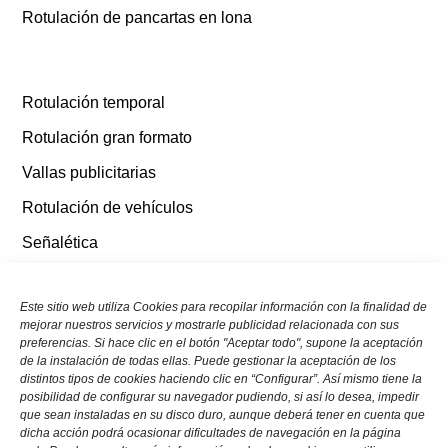
Rotulación de pancartas en lona
Rotulación temporal
Rotulación gran formato
Vallas publicitarias
Rotulación de vehículos
Señalética
Otros tipos de rotulación
Este sitio web utiliza Cookies para recopilar información con la finalidad de
mejorar nuestros servicios y mostrarle publicidad relacionada con sus
Parlem?
preferencias. Si hace clic en el botón "Aceptar todo", supone la aceptación
de la instalación de todas ellas. Puede gestionar la aceptación de los
distintos tipos de cookies haciendo clic en “Configurar”. Así mismo tiene la
C/ d’Eduard Gibert i Riera, 40, 08940 Cornellà de
posibilidad de configurar su navegador pudiendo, si así lo desea, impedir
que sean instaladas en su disco duro, aunque deberá tener en cuenta que
Llobregat, Barcelona
dicha acción podrá ocasionar dificultades de navegación en la página