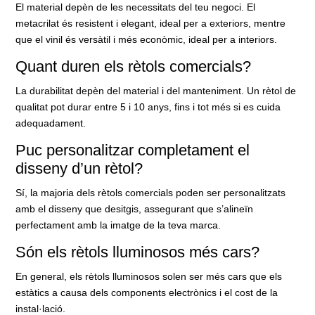
El material depèn de les necessitats del teu negoci. El
metacrilat és resistent i elegant, ideal per a exteriors, mentre
que el vinil és versàtil i més econòmic, ideal per a interiors.
Quant duren els rètols comercials?
La durabilitat depèn del material i del manteniment. Un rètol de
qualitat pot durar entre 5 i 10 anys, fins i tot més si es cuida
adequadament.
Puc personalitzar completament el
disseny d’un rètol?
Sí, la majoria dels rètols comercials poden ser personalitzats
amb el disseny que desitgis, assegurant que s’alineïn
perfectament amb la imatge de la teva marca.
Són els rètols lluminosos més cars?
En general, els rètols lluminosos solen ser més cars que els
estàtics a causa dels components electrònics i el cost de la
instal·lació.