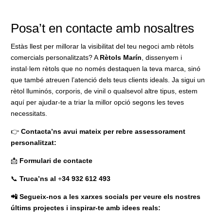
Posa’t en contacte amb nosaltres
Estàs llest per millorar la visibilitat del teu negoci amb rètols
comercials personalitzats? A
Rètols Marín
, dissenyem i
instal·lem rètols que no només destaquen la teva marca, sinó
que també atreuen l’atenció dels teus clients ideals. Ja sigui un
rètol lluminós, corporis, de vinil o qualsevol altre tipus, estem
aquí per ajudar-te a triar la millor opció segons les teves
necessitats.
👉
Contacta’ns avui mateix per rebre assessorament
personalitzat:
📩
Formulari de contacte
📞
Truca’ns al
+
34 932 612 493
📲 Segueix-nos a les xarxes socials per veure els nostres
últims projectes i inspirar-te amb idees reals: