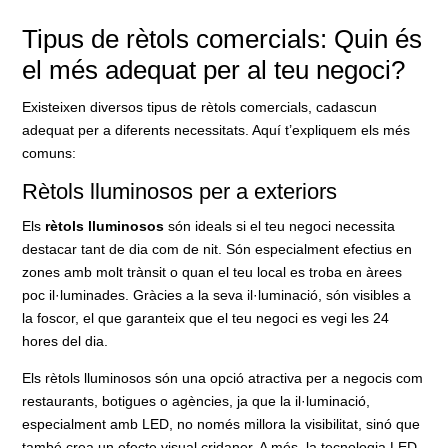
Tipus de rètols comercials: Quin és
el més adequat per al teu negoci?
Existeixen diversos tipus de rètols comercials, cadascun
adequat per a diferents necessitats. Aquí t’expliquem els més
comuns:
Rètols lluminosos per a exteriors
Els
rètols lluminosos
són ideals si el teu negoci necessita
destacar tant de dia com de nit. Són especialment efectius en
zones amb molt trànsit o quan el teu local es troba en àrees
poc il·luminades. Gràcies a la seva il·luminació, són visibles a
la foscor, el que garanteix que el teu negoci es vegi les 24
hores del dia.
Els rètols lluminosos són una opció atractiva per a negocis com
restaurants, botigues o agències, ja que la il·luminació,
especialment amb LED, no només millora la visibilitat, sinó que
també crea un efecte visual cridaner. A més, la tecnologia LED