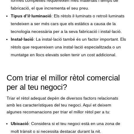
formes complexes requereixen més materials i temps de
fabricació, el que incrementa el seu preu.
Tipus d’il·luminació
: Els rètols il·luminats o retroil·luminats
tendeixen a ser més cars que els estàtics a causa de la
tecnologia necessària per a la seva fabricació i instal·lació.
Instal·lació
: La instal·lació també és un factor important. Els
rètols que requereixen una instal·lació especialitzada o un
muntatge en llocs elevats solen tenir un cost addicional.
Com triar el millor rètol comercial
per al teu negoci?
Triar el rètol adequat depèn de diversos factors relacionats
amb les característiques del teu negoci. Aquí et deixem
algunes recomanacions per triar el millor rètol per a tu:
Ubicació
: Considera si el teu negoci està en una zona de
molt trànsit o si necessita destacar durant la nit.