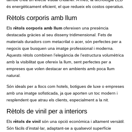
és energèticament eficient, el que redueix els costos operatius.
Rètols corporis amb llum
Els
rètols corporis amb llum
ofereixen una presència
destacada gràcies al seu disseny tridimensional. Fets de
materials duradors com metacrilat o acer, són perfectes per a
negocis que busquen una imatge professional i moderna.
Aquests rètols combinen l’elegància de l’estructura volumètrica
amb la visibilitat que ofereix la llum, sent perfectes per a
empreses que volen destacar en ambients amb poca llum
natural.
Són ideals per a llocs com hotels, botigues de luxe o empreses
amb una imatge sofisticada, ja que aporten un toc modern i
resplendent que atrau els clients, especialment a la nit.
Rètols de vinil per a interiors
Els
rètols de vinil
són una opció econòmica i altament versàtil.
Són fàcils d’instal·lar, adaptant-se a qualsevol superfície