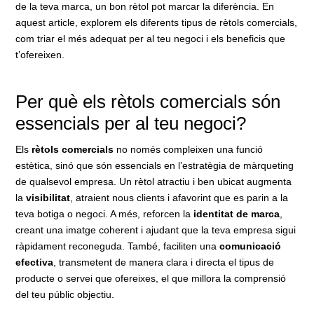
de la teva marca, un bon rètol pot marcar la diferència. En
aquest article, explorem els diferents tipus de rètols comercials,
com triar el més adequat per al teu negoci i els beneficis que
t’ofereixen.
Per què els rètols comercials són
essencials per al teu negoci?
Els
rètols comercials
no només compleixen una funció
estètica, sinó que són essencials en l’estratègia de màrqueting
de qualsevol empresa. Un rètol atractiu i ben ubicat augmenta
la
visibilitat
, atraient nous clients i afavorint que es parin a la
teva botiga o negoci. A més, reforcen la
identitat de marca
,
creant una imatge coherent i ajudant que la teva empresa sigui
ràpidament reconeguda. També, faciliten una
comunicació
efectiva
, transmetent de manera clara i directa el tipus de
producte o servei que ofereixes, el que millora la comprensió
del teu públic objectiu.