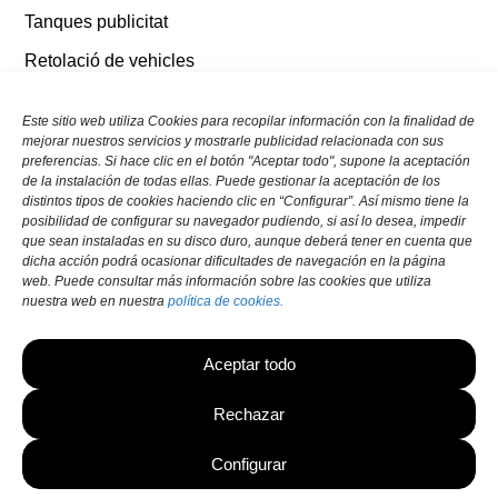
Tanques publicitat
Retolació de vehicles
Senyalització
Este sitio web utiliza Cookies para recopilar información con la finalidad de
Altres tipus de retolació
mejorar nuestros servicios y mostrarle publicidad relacionada con sus
preferencias. Si hace clic en el botón "Aceptar todo", supone la aceptación
de la instalación de todas ellas. Puede gestionar la aceptación de los
distintos tipos de cookies haciendo clic en “Configurar”. Así mismo tiene la
Parlem?
posibilidad de configurar su navegador pudiendo, si así lo desea, impedir
que sean instaladas en su disco duro, aunque deberá tener en cuenta que
C/ d’Eduard Gibert i Riera, 40, 08940 Cornellà de
dicha acción podrá ocasionar dificultades de navegación en la página
Llobregat, Barcelona
web. Puede consultar más información sobre las cookies que utiliza
nuestra web en nuestra
política de cookies.
932 61 24 93
info@retolsmarin.com
Aceptar todo
Rechazar
Configurar